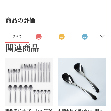
商品の評価
すべて
0
0
0
関連商品
燕物産/Ash/アッシュ/王道
山崎金属工業/カレー賢人